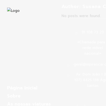
Author: Susana 
No posts were found.
91 108 73 23
«Chamada para
rede móvel
nacional»
geral@mpirescar.
Av. Dom João I (
107) 4425 138 Ág
Santas
Página Inicial
Sobre
As nossas viaturas